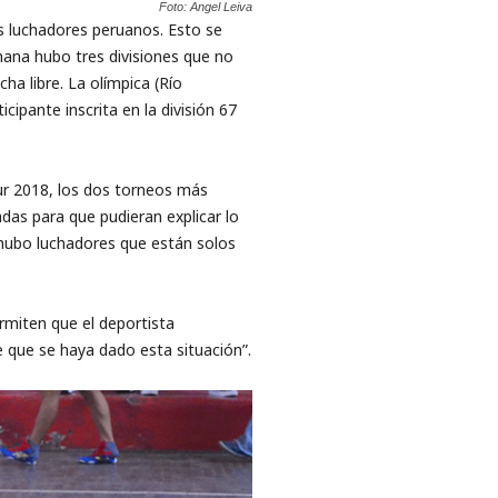
Foto: Angel Leiva
s luchadores peruanos. ​Esto se
mana ​hubo tres divisiones que no
ha libre. La olímpica (Río
ipante ​inscrita ​en la división 67
ur 2018, los dos torneos más
das para que pudieran explicar lo
“hubo luchadores que están solos
miten que el ​deportista ​
e que se haya dado esta situación”.