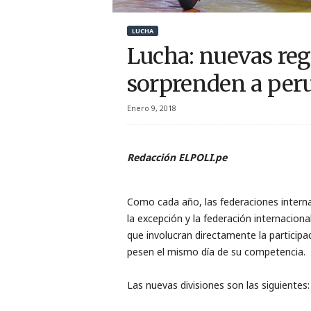
r
LUCHA
t
Lucha: nuevas reg
i
sorprenden a per
v
Enero 9, 2018
o
Redacción ELPOLI.pe
Como cada año, las federaciones interna
la excepción y la federación internaciona
que involucran directamente la participaci
pesen el mismo día de su competencia.
Las nuevas divisiones son las siguientes: