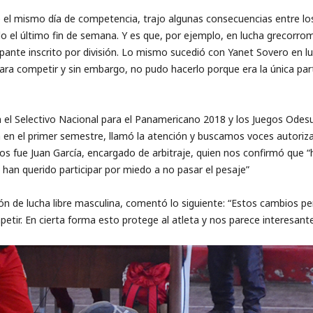
e el mismo día ​de competencia, ​trajo algunas consecuencias entre lo
do el último fin de semana. ​Y es que, por ejemplo, en lucha grecorro
pante inscrito por división. Lo mismo sucedió con Yanet Sovero ​en luc
ara competir​ y sin embargo, ​no pudo hacerlo porque era la única partic
 el Selectivo Nacional para el Panamericano 2018 y los Juegos Odes
 en el primer semestre, llamó la atención y buscamos voces autoriza
os fue Juan García, encargado de arbitraje, ​quien nos confirmó que 
 han querido participar por miedo a no pasar el pesaje”
ón de lucha libre masculina,​ ​comentó lo siguiente: “Estos cambios per
tir. En cierta forma esto protege al atleta y nos parece interesant