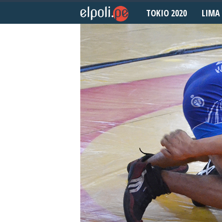
TOKIO 2020
LIMA 
E
l
P
o
l
i
d
e
p
o