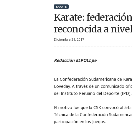
r
KARATE
Karate: federació
t
reconocida a nive
i
Diciembre 31, 2017
v
o
Redacción ELPOLI.pe
La Confederación Sudamericana de Karate
Loveday. A través de un comunicado ofi
del Instituto Peruano del Deporte (IPD), 
El motivo fue que la CSK convocó al árbi
Técnica de la Confederación Sudamericana
participación en los Juegos.