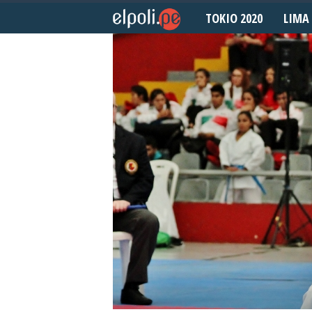
TOKIO 2020
LIMA 
E
l
P
o
l
i
d
e
p
o