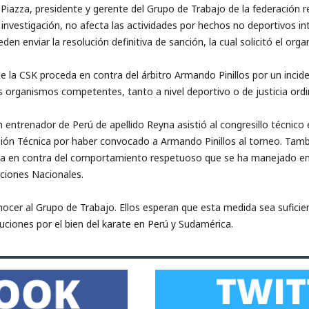
 Piazza, presidente y gerente del Grupo de Trabajo de la federación 
nvestigación, no afecta las actividades por hechos no deportivos in
n enviar la resolución definitiva de sanción, la cual solicitó el orga
ue la CSK proceda en contra del árbitro Armando Pinillos por un incid
os organismos competentes, tanto a nivel deportivo o de justicia ordi
ntrenador de Perú de apellido Reyna asistió al congresillo técnico e
isión Técnica por haber convocado a Armando Pinillos al torneo. Tamb
a en contra del comportamiento respetuoso que se ha manejado ent
aciones Nacionales.
ocer al Grupo de Trabajo. Ellos esperan que esta medida sea suficie
uciones por el bien del karate en Perú y Sudamérica.