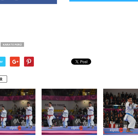
KARATE PERÚ
er
R