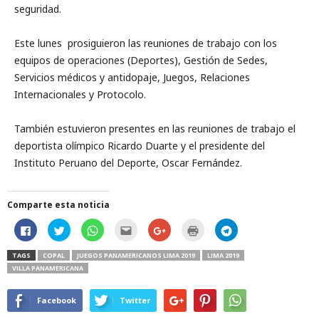
seguridad.
Este lunes prosiguieron las reuniones de trabajo con los
equipos de operaciones (Deportes), Gestión de Sedes,
Servicios médicos y antidopaje, Juegos, Relaciones
Internacionales y Protocolo.
También estuvieron presentes en las reuniones de trabajo el
deportista olímpico Ricardo Duarte y el presidente del
Instituto Peruano del Deporte, Oscar Fernández.
Comparte esta noticia
H
H
H
H
C
H
H
a
a
a
a
l
a
a
z
z
z
z
i
z
z
c
c
c
c
c
c
c
TAGS
COPAL
JUEGOS PANAMERICANOS LIMA 2019
LIMA 2019
l
l
l
l
k
l
l
VILLA PANAMERICANA
i
i
i
i
t
i
i
c
c
c
c
o
c
c
p
p
p
p
s
p
p
a
a
a
a
h
a
a
Facebook
Twitter
r
r
r
r
a
r
r
a
a
a
a
r
a
a