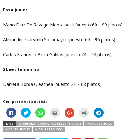
Fosa junior
Mario Díaz De Ravago Montalbetti (puesto 60 – 99 platos).
Alexander Skarstein Sotomayor (puesto 69 – 96 platos).
Carlos Francisco Boza Galdos (puesto 74 – 94 platos)
Skeet femenino
Daniella Borda Oleachea (puesto 21 – 68 platos).
Comparte esta noticia
H
H
H
H
C
H
H
a
a
a
a
l
a
a
z
z
z
z
i
z
z
c
c
c
c
c
c
c
TAGS
CAMPEONATO MUNDIAL DE ESCOPETA 2015
FRANCISCO BOZA
l
l
l
l
k
l
l
NICOLÁS LINDLEY
NICOLÁS PACHECO
i
i
i
i
t
i
i
c
c
c
c
o
c
c
p
p
p
p
s
p
p