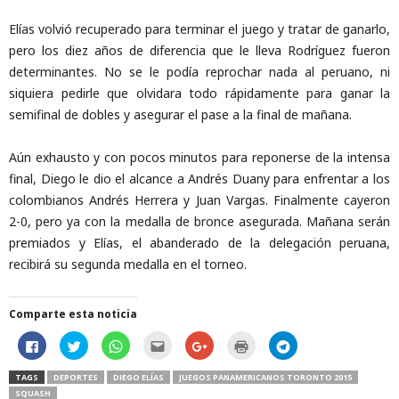
Elías volvió recuperado para terminar el juego y tratar de ganarlo,
pero los diez años de diferencia que le lleva Rodríguez fueron
determinantes. No se le podía reprochar nada al peruano, ni
siquiera pedirle que olvidara todo rápidamente para ganar la
semifinal de dobles y asegurar el pase a la final de mañana.
Aún exhausto y con pocos minutos para reponerse de la intensa
final, Diego le dio el alcance a Andrés Duany para enfrentar a los
colombianos Andrés Herrera y Juan Vargas. Finalmente cayeron
2-0, pero ya con la medalla de bronce asegurada. Mañana serán
premiados y Elías, el abanderado de la delegación peruana,
recibirá su segunda medalla en el torneo.
Comparte esta noticia
H
H
H
H
C
H
H
a
a
a
a
l
a
a
z
z
z
z
i
z
z
c
c
c
c
c
c
c
TAGS
DEPORTES
DIEGO ELÍAS
JUEGOS PANAMERICANOS TORONTO 2015
l
l
l
l
k
l
l
SQUASH
i
i
i
i
t
i
i