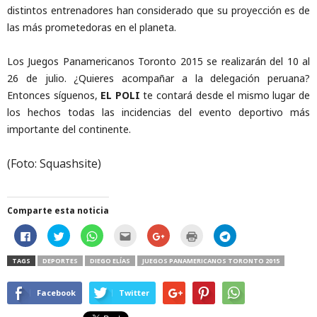
distintos entrenadores han considerado que su proyección es de
las más prometedoras en el planeta.
Los Juegos Panamericanos Toronto 2015 se realizarán del 10 al
26 de julio. ¿Quieres acompañar a la delegación peruana?
Entonces síguenos,
EL POLI
te contará desde el mismo lugar de
los hechos todas las incidencias del evento deportivo más
importante del continente.
(Foto: Squashsite)
Comparte esta noticia
H
H
H
H
C
H
H
a
a
a
a
l
a
a
z
z
z
z
i
z
z
c
c
c
c
c
c
c
TAGS
DEPORTES
DIEGO ELÍAS
JUEGOS PANAMERICANOS TORONTO 2015
l
l
l
l
k
l
l
i
i
i
i
t
i
i
c
c
c
c
o
c
c
p
p
p
p
s
p
p
Facebook
Twitter
a
a
a
a
h
a
a
r
r
r
r
a
r
r