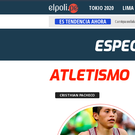
TOKIO 2020
LIMA 
E
ES TENDENCIA AHORA
l
Apuestas On
P
ESPEC
o
l
ATLETISMO
i
d
CRISTHIAN PACHECO
e
p
o