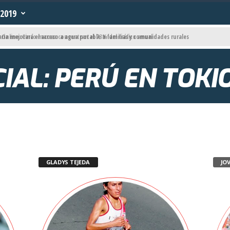
2019
line: Cinco marcas concentran el 73% del tráfico anual
IAL: PERÚ EN TOKI
GLADYS TEJEDA
JO