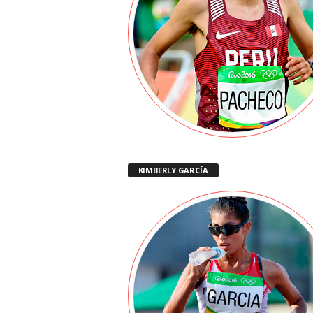
r
t
i
v
o
KIMBERLY GARCÍA