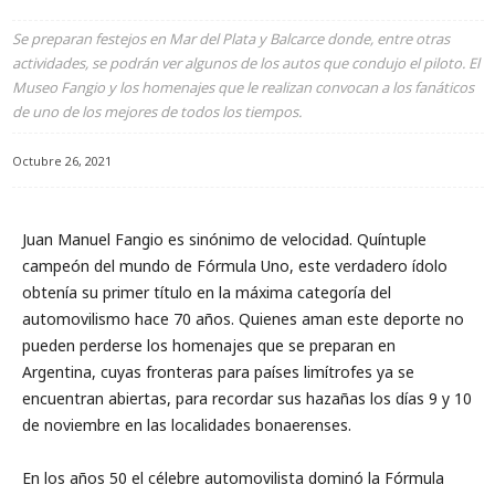
Se preparan festejos en Mar del Plata y Balcarce donde, entre otras
actividades, se podrán ver algunos de los autos que condujo el piloto. El
Museo Fangio y los homenajes que le realizan convocan a los fanáticos
de uno de los mejores de todos los tiempos.
Octubre 26, 2021
Juan Manuel Fangio es sinónimo de velocidad. Quíntuple
campeón del mundo de Fórmula Uno, este verdadero ídolo
obtenía su primer título en la máxima categoría del
automovilismo hace 70 años. Quienes aman este deporte no
pueden perderse los homenajes que se preparan en
Argentina, cuyas fronteras para países limítrofes ya se
encuentran abiertas, para recordar sus hazañas los días 9 y 10
de noviembre en las localidades bonaerenses.
En los años 50 el célebre automovilista dominó la Fórmula