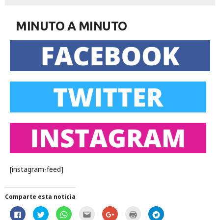
MINUTO A MINUTO
[instagram-feed]
Comparte esta noticia
H
H
H
H
C
H
H
a
a
a
a
l
a
a