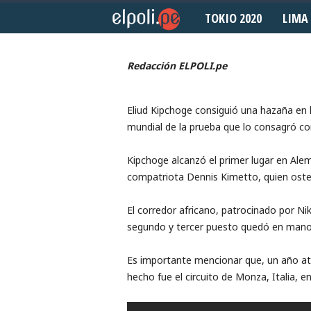
TOKIO 2020
LIMA 
Septiembre 16, 2018
E
l
Redacción ELPOLI.pe
P
Eliud Kipchoge consiguió una hazaña en l
o
mundial de la prueba que lo consagró co
l
Kipchoge alcanzó el primer lugar en Ale
i
compatriota Dennis Kimetto, quien oste
d
El corredor africano, patrocinado por Nik
segundo y tercer puesto quedó en mano
e
Es importante mencionar que, un año atr
p
hecho fue el circuito de Monza, Italia, e
o