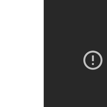
r
t
i
v
o