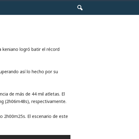
 keniano logró batir el récord
uperando así lo hecho por su
ncia de más de 44 mil atletas. El
ng (2h06m48s), respectivamente.
do 2h00m25s. El escenario de este