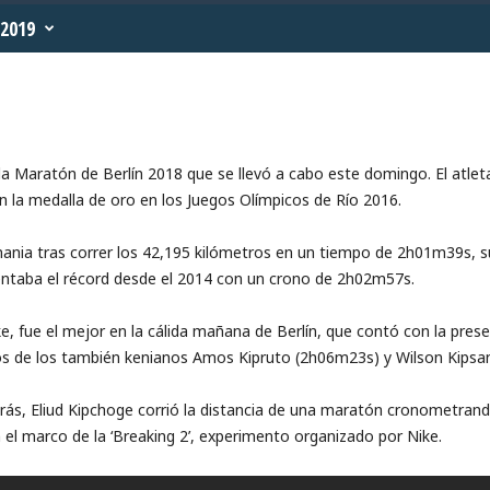
2019
a Maratón de Berlín 2018 que se llevó a cabo este domingo. El atleta
n la medalla de oro en los Juegos Olímpicos de Río 2016.
mania tras correr los 42,195 kilómetros en un tiempo de 2h01m39s, s
ntaba el récord desde el 2014 con un crono de 2h02m57s.
e, fue el mejor en la cálida mañana de Berlín, que contó con la prese
s de los también kenianos Amos Kipruto (2h06m23s) y Wilson Kipsa
ás, Eliud Kipchoge corrió la distancia de una maratón cronometran
n el marco de la ‘Breaking 2’, experimento organizado por Nike.