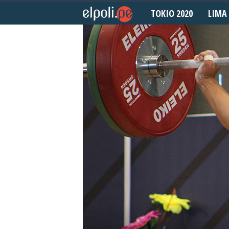
TOKIO 2020
LIMA 
E
l
P
o
l
i
d
e
p
o