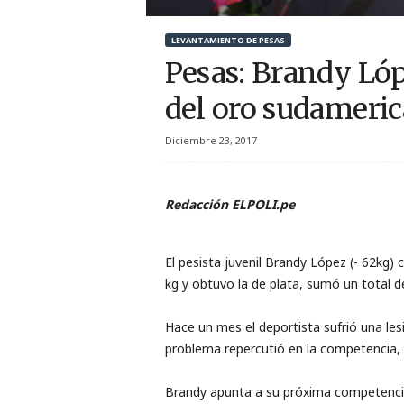
r
LEVANTAMIENTO DE PESAS
t
Pesas: Brandy Lópe
i
del oro sudameri
v
Diciembre 23, 2017
o
Redacción ELPOLI.pe
El pesista juvenil Brandy López (- 62kg)
kg y obtuvo la de plata, sumó un total d
Hace un mes el deportista sufrió una les
problema repercutió en la competencia, 
Brandy apunta a su próxima competencia q