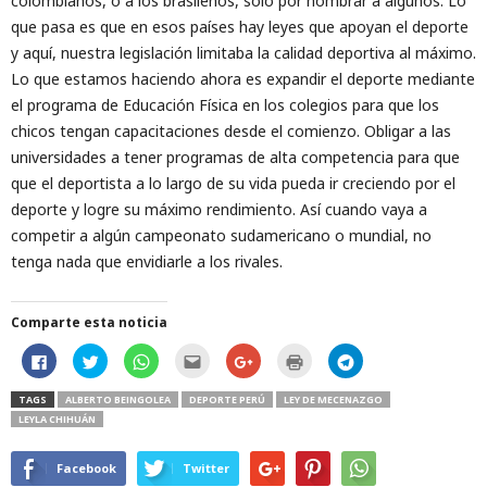
colombianos, o a los brasileños, solo por nombrar a algunos. Lo
que pasa es que en esos países hay leyes que apoyan el deporte
y aquí, nuestra legislación limitaba la calidad deportiva al máximo.
Lo que estamos haciendo ahora es expandir el deporte mediante
el programa de Educación Física en los colegios para que los
chicos tengan capacitaciones desde el comienzo. Obligar a las
universidades a tener programas de alta competencia para que
que el deportista a lo largo de su vida pueda ir creciendo por el
deporte y logre su máximo rendimiento. Así cuando vaya a
competir a algún campeonato sudamericano o mundial, no
tenga nada que envidiarle a los rivales.
Comparte esta noticia
H
H
H
H
C
H
H
a
a
a
a
l
a
a
z
z
z
z
i
z
z
c
c
c
c
c
c
c
TAGS
ALBERTO BEINGOLEA
DEPORTE PERÚ
LEY DE MECENAZGO
l
l
l
l
k
l
l
LEYLA CHIHUÁN
i
i
i
i
t
i
i
c
c
c
c
o
c
c
p
p
p
p
s
p
p
a
a
a
a
h
a
a
Facebook
Twitter
r
r
r
r
a
r
r