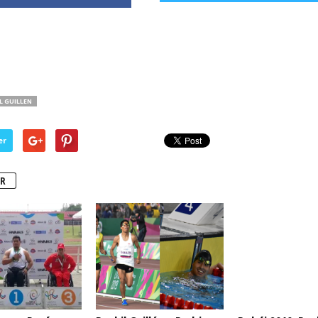
L GUILLEN
er
R