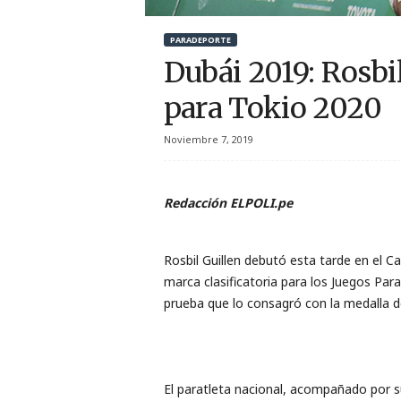
r
PARADEPORTE
t
Dubái 2019: Rosbi
i
para Tokio 2020
v
Noviembre 7, 2019
o
Redacción ELPOLI.pe
Rosbil Guillen debutó esta tarde en el 
marca clasificatoria para los Juegos Par
prueba que lo consagró con la medalla d
El paratleta nacional, acompañado por s