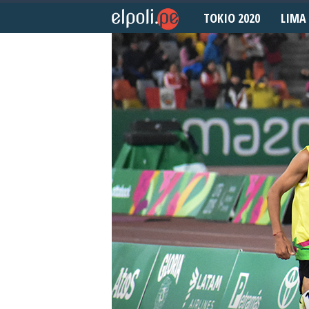
TOKIO 2020
LIMA 
E
l
P
o
l
i
d
e
p
o