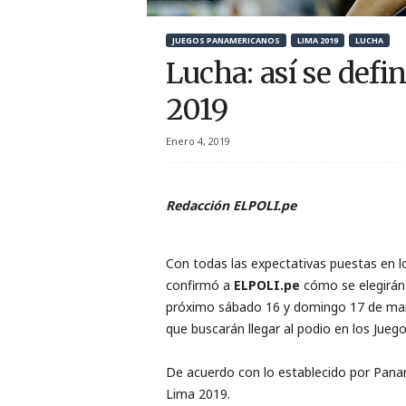
r
JUEGOS PANAMERICANOS
LIMA 2019
LUCHA
t
Lucha: así se defi
i
2019
v
Enero 4, 2019
o
Redacción ELPOLI.pe
Con todas las expectativas puestas en 
confirmó a
ELPOLI.pe
cómo se elegirán a
próximo sábado 16 y domingo 17 de marz
que buscarán llegar al podio en los Juego
De acuerdo con lo establecido por Panam
Lima 2019.