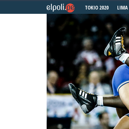
TOKIO 2020
LIMA 
E
l
P
o
l
i
d
e
p
o