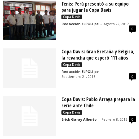
Tenis: Perú presentó a su equipo
para jugar la Copa Davis
Copa Davis
Redacción ELPOLI.pe
-
Agosto 22, 2017
0
Copa Davis: Gran Bretaña y Bélgica,
la revancha que esperó 111 años
Copa Davis
Redacción ELPOLI.pe
-
Septiembre 21, 2015
0
Copa Davis: Pablo Arraya prepara la
serie ante Chile
Copa Davis
Erick Garay Alberto
-
Febrero 8, 2015
0